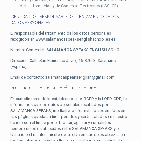
de la Información y de Comercio Electrónico (LSSI-CE).
IDENTIDAD DEL RESPONSABLE DEL TRATAMIENTO DE LOS
DATOS PERSONALES
El responsable del tratamiento de los datos personales
recogidos en www.salamancaspeaksenglishschool.es es:
Nombre Comercial:
SALAMANCA SPEAKS ENGLISH SCHOLL
Dirección: Calle San Francisco Javier, 16, 37003, Salamanca
(España)
Email de contacto: salamancaspeaksenglish@gmail.com
REGISTRO DE DATOS DE CARÁCTER PERSONAL
En cumplimiento de lo establecido en el RGPD y la LOPD-GDD, le
informamos que los datos personales recabados por
SALAMANCA SPEAKS, mediante los formularios extendidos en
sus páginas quedarán incorporados y serán tratados en nuestro
fichero con el fin de poder facilitar, agilizar y cumplir los
compromisos establecidos entre SALAMANCA SPEAKS y el
Usuario o el mantenimiento de la relación que se establezca en
los formularios que este rellene, o para atender una solicitud o